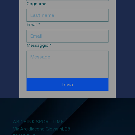
Cognome
Email
*
Messaggio
*
Invia
ASD PINK SPORT TIME
Via Arcidiacono Giovanni, 25