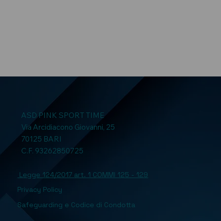
ASD PINK SPORT TIME
Via Arcidiacono Giovanni, 25
70125 BARI
C.F. 93262850725
Legge 124/2017 art. 1 COMMI 125 - 129
Privacy Policy
Safeguarding e Codice di Condotta