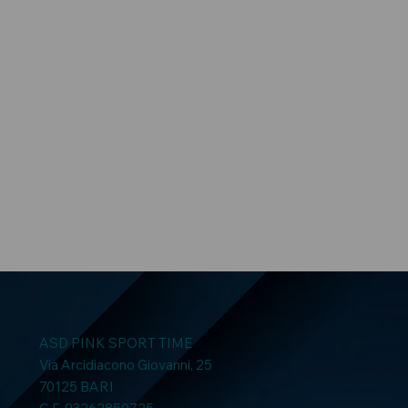
ASD PINK SPORT TIME
Via Arcidiacono Giovanni, 25
70125 BARI